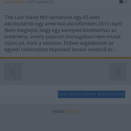
Repce Manó
•
2013. január 25.
0
The Last Stand Mit várhatunk egy 65 éves
akciósztártól egy amerikai akciófilmben 2013-ban?
Nem meglepő, hogy egy könnyed kliséhalmaz az
eredmény, amely papíron önmagában nem mutat
olyan jól, mint a vásznon. Ebben segédkezett az
egyedi látásmódot képviselő koreai rendező és…
SÜTI BEÁLLÍTÁSOK MÓDOSÍTÁSA
mobil
|
teljes