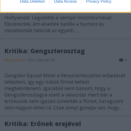
Data Deletion
Data Access
Privacy Policy
legkiszámíthatóbb műfaj a filmes palettán és talán
éppen ezért is próbál némi színt vinni a témába
Hollywood. Legutóbb a vámpír misztikumával
fűszerezték, ám elvették belőle a humort és
összehozták nekünk az egyedi,…
Kritika: Gengszterosztag
Repce Manó
•
2013. február 03.
0
Gangster Squad Mivel a Kényszerleszállás előadását
lekéstem, így egy másik filmet kellett
megtekintenem. Igazából nem bánom, hogy a
Gengszterosztagra esett a választás mert bár a
kritikusok nem igazán szívlelték a filmet, haragudni
sem nagyon lehet rá. Csak annyi gondja van, hogy…
Kritika: Erőnek erejével