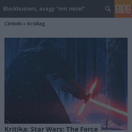
Blockbusters, avagy "mit nézel"
Címkék
»
6csillag
Kritika: Star Wars: The Force