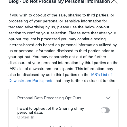
Blog -
Do Not Process My Personal Information
maroknyi Schwarzi…
If you wish to opt-out of the sale, sharing to third parties, or
Kritika: The Conjuring - Démonok
processing of your personal or sensitive information for
között
targeted advertising by us, please use the below opt-out
section to confirm your selection. Please note that after your
Repce Manó
•
2013. szeptember 01.
0
opt-out request is processed you may continue seeing
interest-based ads based on personal information utilized by
us or personal information disclosed to third parties prior to
The Conjuring Valós események alapján készült
your opt-out. You may separately opt-out of the further
horrorfilmekkel tulajdonképpen már tele van a
disclosure of your personal information by third parties on the
padlás és ezek alapján kezdek én is beparázni, ha
IAB’s list of downstream participants. This information may
tényleg ennyi gonosz szellem járkál közöttünk?
also be disclosed by us to third parties on the
IAB’s List of
Ellenben hiszem, hogy ezek a mozik azért rátesznek
Downstream Participants
that may further disclose it to other
még egy-egy lapáttal a témára, hogy…
third parties.
Please note that this website/app uses one or more Google
Personal Data Processing Opt Outs
services and may gather and store information including but
not limited to your visit or usage behaviour. You may click to
I want to opt-out of the Sharing of my
personal data.
grant or deny consent to Google and its third-party tags to
Opted In
use your data for below specified purposes in below Google
consent section.