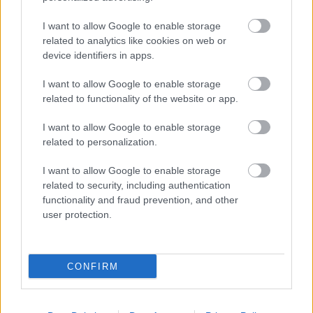
ez a műfaj. Bár Joseph Kosinski a Tron: Örökségben
is megmutatta, hogy ő inkább a trükkök mestere,
I want to allow Google to enable storage
mint a rendezésé, de a…
related to analytics like cookies on web or
device identifiers in apps.
Kritika 2in1: Csapda + Képszakadás
I want to allow Google to enable storage
Repce Manó
•
2013. március 24.
0
related to functionality of the website or app.
I want to allow Google to enable storage
Két eltérő műfajjal kedveskedtem magamnak a
related to personalization.
mostani moziműsorról. A Csapda Dwayne Johnson új
akciófilmjeként funkcionálhatna, mely igaz
I want to allow Google to enable storage
történetet dolgoz fel, míg a Képszakadásról nem
related to security, including authentication
tudom, hogy korlenyomat, vagy valami
functionality and fraud prevention, and other
félreértelmezett mondanivalót hivatott…
user protection.
Kritika: Lenyűgöző teremtmények
CONFIRM
Repce Manó
•
2013. március 02.
0
Beautiful Creatures A romantikus vígjáték az egyik