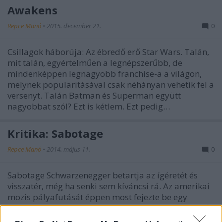
Awakens
Repce Manó
•
2015. december 21.
0
Csillagok háborúja: Az ébredő erő Star Wars. Talán,
mit talán, egyértelműen a legnépszerűbb, de
mindenképpen legnagyobb franchise-a a világon,
melynek popularitásával csak néhányan vehetik fel a
versenyt. Talán Batman és Superman együtt
nagyobbat szól? Ezt is kétlem. Ezt pedig…
Kritika: Sabotage
Repce Manó
•
2014. május 11.
0
Sabotage Schwarzenegger betartja az ígéretét és
visszatér, még ha senki sem kíváncsi rá. Az amerikai
mozis pályafutását éppen most fejezte be egy
határozottan halvány összeggel, a kritikák és a nézők
sem igazán éltetik, de azért mégis csak maradt egy