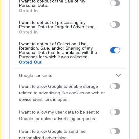
I want to opt-out of the Sale of my
Personal Data.
Opted In
I want to opt-out of processing my
Personal Data for Targeted Advertising.
Opted In
I want to opt-out of Collection, Use,
Retention, Sale, and/or Sharing of my
Personal Data that Is Unrelated with the
Purposes for which it was collected.
Opted Out
Google consents
I want to allow Google to enable storage
related to advertising like cookies on web or
Kritika: Feledés
device identifiers in apps.
Repce Manó
•
2013. június 04.
0
I want to allow my user data to be sent to
Google for online advertising purposes.
Oblivion Nem tudom, hogy mi okozza, hogy ebben
az évben ellepik a filmszínházakat a sci-fi-k, de én
I want to allow Google to send me
csak örülni tudok neki, hiszen szívem egyik csücske
personalized advertising.